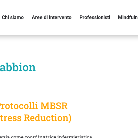
Chi siamo
Aree di intervento
Professionisti
Mindfuln
Sabbion
 Protocolli MBSR
tress Reduction)
mania come coordinatrice infermieristica