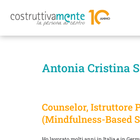
Antonia Cristina 
Counselor, Istruttore
(Mindfulness-Based S
Ho lavorato molti anni in Italia e in Ger